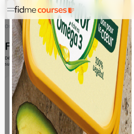
open navigation menu
Offres
Détail Fruit d'or Oméga 3
Fruit d'or Oméga 3
Découvrez la nouvelle recette Fruit d'or, bon pour le cœur et
sur votre tartine