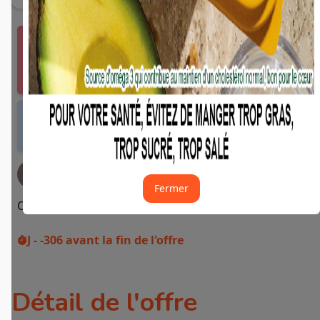
Vous devez vous connecter ou créer un compte
Fidme Courses pour bénéficier de cette offre.
J'y vais de ce pas 🙂
Offre valable dans tous les magasins et drives
de France métropolitaine et sur Internet.
JE DEMANDE MON REMBOURSEMENT
Fermer
Offres restantes :
9
J - -306
avant la fin de l'offre
Détail de l'offre