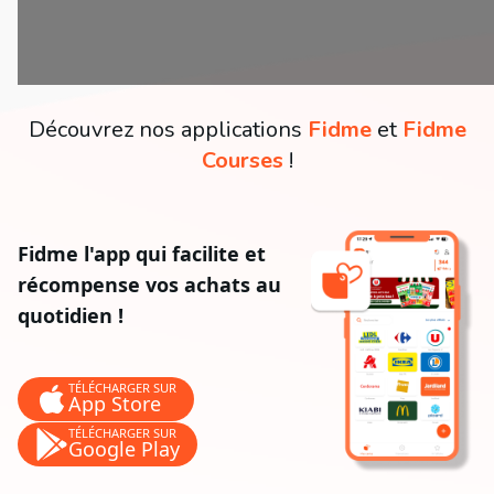
Découvrez nos applications
Fidme
et
Fidme
Courses
!
Fidme l'app qui facilite et
récompense vos achats au
quotidien !
TÉLÉCHARGER SUR
App Store
TÉLÉCHARGER SUR
Google Play