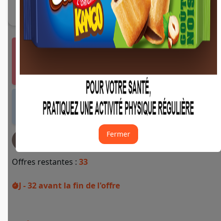
Vous devez vous connecter ou créer un compte
Fidme Courses pour bénéficier de cette offre.
J'y vais de ce pas 🙂
Offre valable dans tous les magasins et drives
de France métropolitaine et sur Internet.
Fermer
JE DEMANDE MON REMBOURSEMENT
Offres restantes :
33
J - 32
avant la fin de l'offre