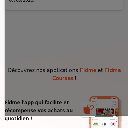
07/09/2026.
Découvrez nos applications
Fidme
et
Fidme
Courses
!
Fidme l'app qui facilite et
récompense vos achats au
quotidien !