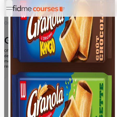
open navigation menu
Offres
Détail Granola Kango
Granola Kango
Offre de remboursement de 0,30€ pour l'achat d'un produit
de la gamme Granola Kango. Offre valable en France
métropolitaine uniquement et limitée à 4000 offres de
remboursement au total.