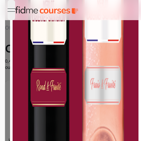
open navigation menu
Offres
Détail CAMBRAS
CAMBRAS
0,40€ remboursé pour l'achat d'une bouteille Cambras rouge
ou rosé 75cl