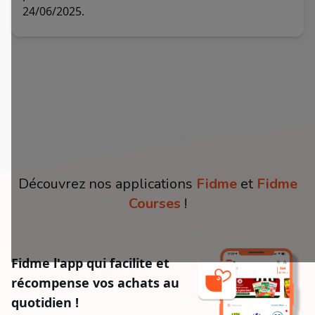
24/06/2025.
Découvrez nos applications
Fidme
et
Fidme
Courses
!
Fidme l'app qui facilite et
récompense vos achats au
quotidien !