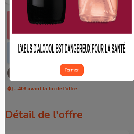
Vous devez vous connecter ou créer un compte
Fidme Courses pour bénéficier de cette offre.
J'y vais de ce pas 🙂
Offre valable dans tous les magasins et drives
de France métropolitaine et sur Internet.
Fermer
JE DEMANDE MON REMBOURSEMENT
J - -408
avant la fin de l'offre
Détail de l'offre