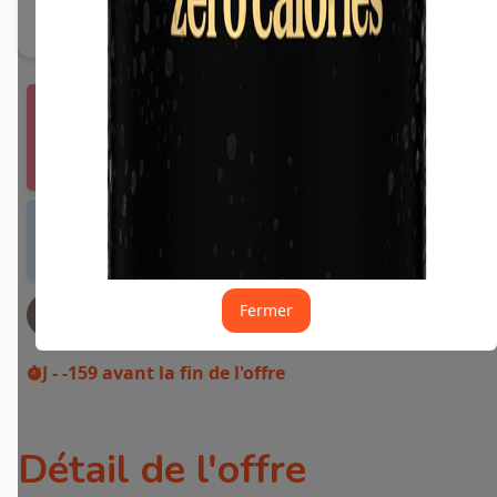
Vous devez vous connecter ou créer un compte
Fidme Courses pour bénéficier de cette offre.
J'y vais de ce pas 🙂
Offre valable dans tous les magasins et drives
de France métropolitaine et sur Internet.
Fermer
JE DEMANDE MON REMBOURSEMENT
J - -159
avant la fin de l'offre
Détail de l'offre