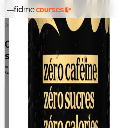
open navigation menu
Offres
Détail 0,20€ DE RÉDUCTION sur un Coca-Cola
0,20€ DE RÉDUCTION
sur un Coca-Cola
Achète un produit de la gamme Coca-Cola zéro Caféine, zéro
Sucres, zéro Calories et bénéficie d'une réduction de 0,20€.