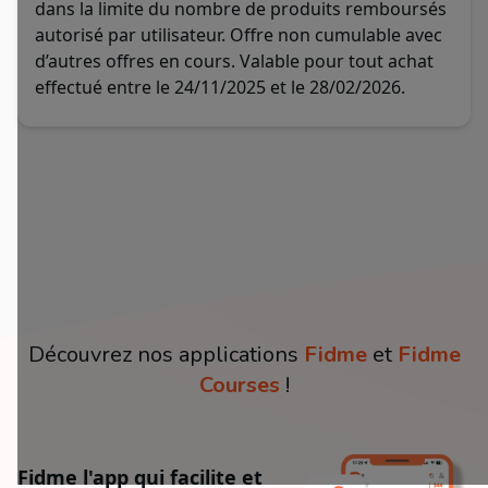
dans la limite du nombre de produits remboursés
autorisé par utilisateur. Offre non cumulable avec
d’autres offres en cours. Valable pour tout achat
effectué entre le 24/11/2025 et le 28/02/2026.
Découvrez nos applications
Fidme
et
Fidme
Courses
!
Fidme l'app qui facilite et