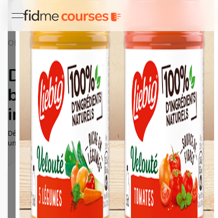
open navigation menu
Offres
Détail Découvrez les nouvelles bouteilles en fo
Découvrez les nouvelles
bouteilles en format
individuel Liebig
Découvrez nos nouvelles petites bouteilles 36cl parfait pour
un repas solo (100% d’ingrédients naturels)