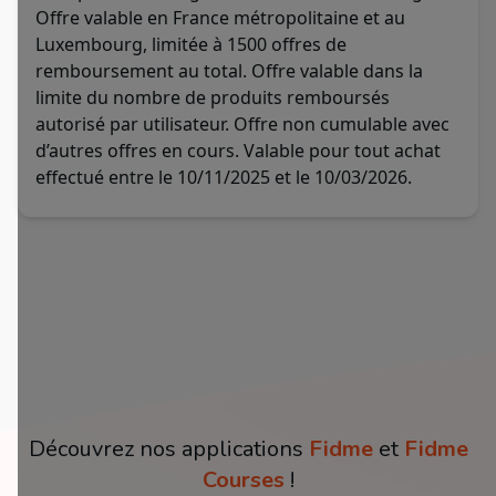
Offre valable en France métropolitaine et au
Luxembourg, limitée à 1500 offres de
remboursement au total. Offre valable dans la
limite du nombre de produits remboursés
autorisé par utilisateur. Offre non cumulable avec
d’autres offres en cours. Valable pour tout achat
effectué entre le 10/11/2025 et le 10/03/2026.
Découvrez nos applications
Fidme
et
Fidme
Courses
!