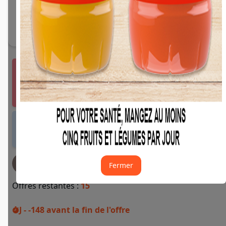
Vous devez vous connecter ou créer un compte
Fidme Courses pour bénéficier de cette offre.
J'y vais de ce pas 🙂
Offre valable dans tous les magasins et drives
de France métropolitaine et sur Internet.
JE DEMANDE MON REMBOURSEMENT
Fermer
Offres restantes :
15
J - -148
avant la fin de l'offre