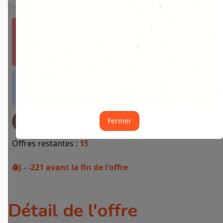
Vous devez vous connecter ou créer un compte
Fidme Courses pour bénéficier de cette offre.
J'y vais de ce pas 🙂
Offre valable dans tous les magasins et drives
de France métropolitaine et sur Internet.
Fermer
JE DEMANDE MON REMBOURSEMENT
Offres restantes :
15
J - -221
avant la fin de l'offre
Détail de l'offre