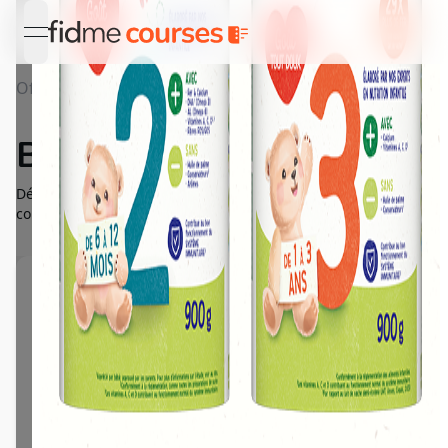
open navigation menu
Offres
Détail Blédilait de 6 à 36 mois
Blédilait de 6 à 36 mois
Découvrez Blédilait 2ème âge et Blédilait Croissance pour
contribuer aux besoins de votre bébé !