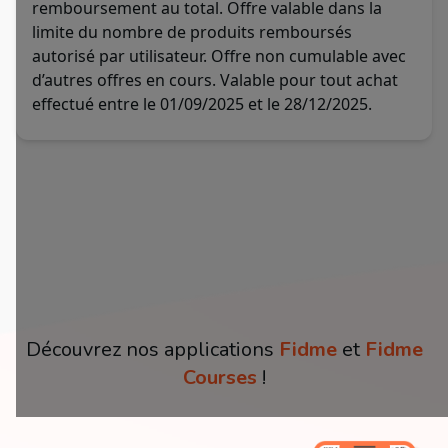
remboursement au total. Offre valable dans la
limite du nombre de produits remboursés
autorisé par utilisateur. Offre non cumulable avec
d’autres offres en cours. Valable pour tout achat
effectué entre le 01/09/2025 et le 28/12/2025.
Découvrez nos applications
Fidme
et
Fidme
Courses
!