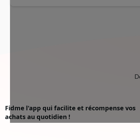
D
Fidme l'app qui facilite et récompense vos
achats au quotidien !