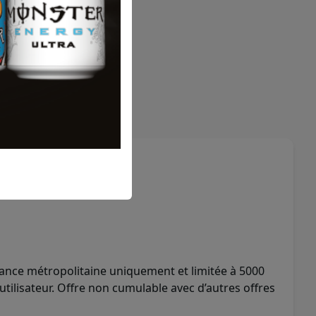
RSEMENT
re
nce métropolitaine uniquement et limitée à 5000
tilisateur. Offre non cumulable avec d’autres offres