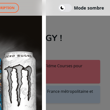
Mode sombre
CRIPTION
ONSTER ENERGY !
ter ou créer un compte Fidme Courses pour
.
les magasins et drives de France métropolitaine et