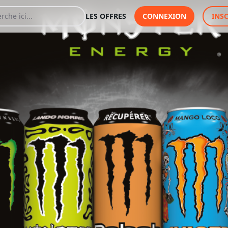
LES OFFRES
CONNEXION
INS
ne canette MONSTER ENERGY !
 l'achat d'une canette M
GY !
Vous devez vous connec
bénéficier de cette offre
J'y vais de ce pas 🙂
Offre valable dans tous 
sur Internet.