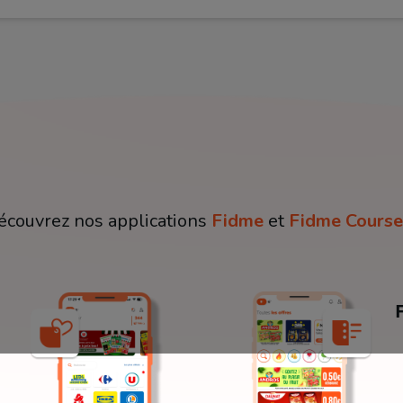
écouvrez nos applications
Fidme
et
Fidme Course