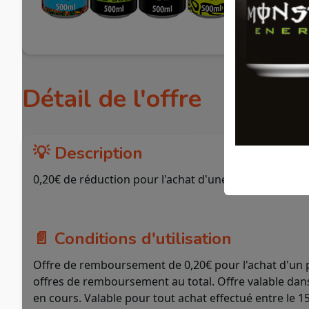
Détail de l'offre
💡 Description
0,20€ de réduction pour l'achat d'une canette MON
📄 Conditions d'utilisation
Offre de remboursement de 0,20€ pour l'achat d'un 
offres de remboursement au total. Offre valable dans
en cours. Valable pour tout achat effectué entre le 1