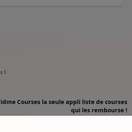
s
!
Fidme Courses la seule appli liste de courses
qui les rembourse !