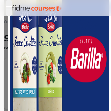
open navigation menu
Offres
Détail SAUCE CRUDITÉS
SAUCE CRUDITÉS
Basilico et Basilico & Yaourt