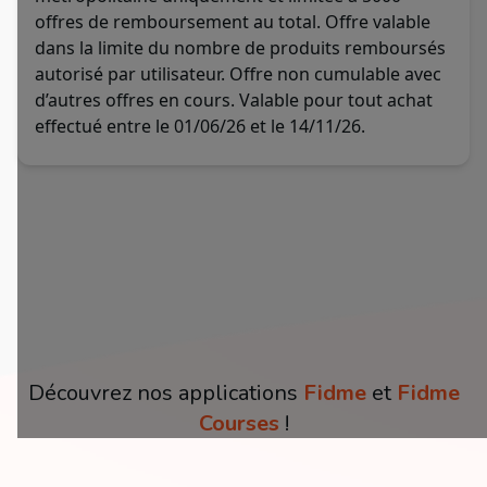
offres de remboursement au total. Offre valable
dans la limite du nombre de produits remboursés
autorisé par utilisateur. Offre non cumulable avec
d’autres offres en cours. Valable pour tout achat
effectué entre le 01/06/26 et le 14/11/26.
Découvrez nos applications
Fidme
et
Fidme
Courses
!