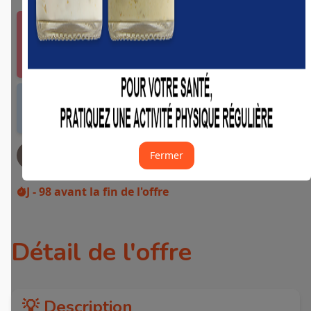
Vous devez vous connecter ou créer un compte
Fidme Courses pour bénéficier de cette offre.
J'y vais de ce pas 🙂
Offre valable dans tous les magasins et drives
de France métropolitaine et sur Internet.
Fermer
JE DEMANDE MON REMBOURSEMENT
J - 98
avant la fin de l'offre
Détail de l'offre
💡 Description