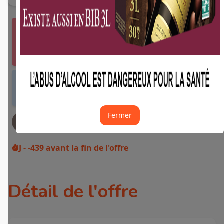
Vous devez vous connecter ou créer un compte
Fidme Courses pour bénéficier de cette offre.
J'y vais de ce pas 🙂
Offre valable dans tous les magasins et drives
de France métropolitaine et sur Internet.
Fermer
JE DEMANDE MON REMBOURSEMENT
J - -439
avant la fin de l'offre
Détail de l'offre