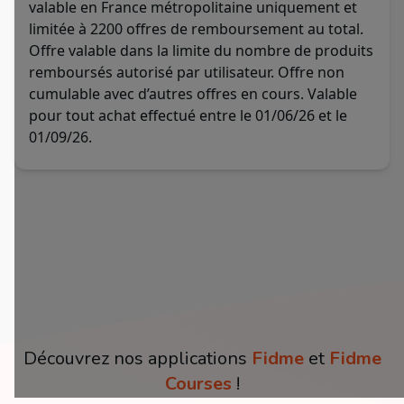
valable en France métropolitaine uniquement et
limitée à 2200 offres de remboursement au total.
Offre valable dans la limite du nombre de produits
remboursés autorisé par utilisateur. Offre non
cumulable avec d’autres offres en cours. Valable
pour tout achat effectué entre le 01/06/26 et le
01/09/26.
Découvrez nos applications
Fidme
et
Fidme
Courses
!