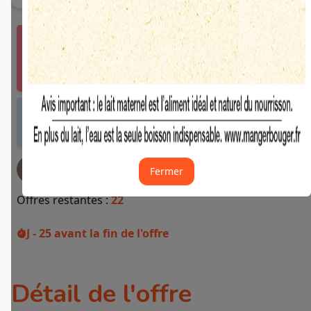
Vous devez vous connecter ou créer un compte
Fidme Courses pour bénéficier de cette offre.
J'y vais de ce pas 🙂
Offre valable dans tous les magasins et drives
de France métropolitaine et sur Internet.
JE DEMANDE MON REMBOURSEMENT
Fermer
Offres restantes :
22
J - 25
avant la fin de l'offre
Détail de l'offre