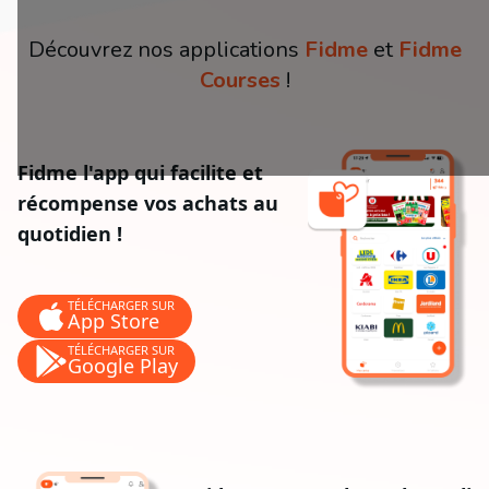
Découvrez nos applications
Fidme
et
Fidme
Courses
!
Fidme l'app qui facilite et
récompense vos achats au
quotidien !
TÉLÉCHARGER SUR
App Store
TÉLÉCHARGER SUR
Google Play