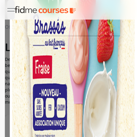
open navigation menu
Offres
Détail Lactés Blédina
Lactés Blédina
Des lactés spécialement développés pour satisfaire les
besoins spécifiques des bébés, avec 6 à 10 fois plus de fer
qu'un yaourt classique*. * Saveur Nature : 6x plus de fer
qu'un yaourt classique ; Yaourts ou spécialités laitières
natures (aliment moyen) - Ciqual 2020. Autres saveurs : 10x
plus de fer qu'un yaourt classique ; Yaourts, laits fermentés
ou spécialités laitières, aromatisés ou aux fruits (aliment
moyen) - Ciqual 2020.