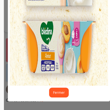
Vous devez vous connecter ou créer un compte
Fidme Courses pour bénéficier de cette offre.
J'y vais de ce pas 🙂
Offre valable dans tous les magasins et drives
de France métropolitaine et sur Internet.
JE DEMANDE MON REMBOURSEMENT
Fermer
Offres restantes :
15