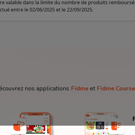
re valable dans la limite du nombre de produits remboursés
ctué entre le 02/06/2025 et le 22/09/2025.
écouvrez nos applications
Fidme
et
Fidme Course