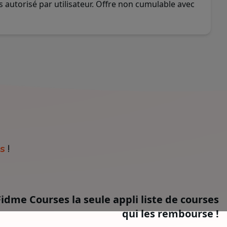
 autorisé par utilisateur. Offre non cumulable avec
s
!
Fidme Courses la seule appli liste de courses
qui les rembourse !