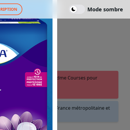
Mode sombre
CRIPTION
ter ou créer un compte Fidme Courses pour
.
les magasins et drives de France métropolitaine et