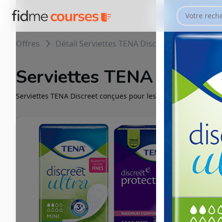
Offres
Détail Serviettes TENA Discreet
Serviettes TENA Discree
Serviettes TENA Discreet conçues pour les fuites urinaires l