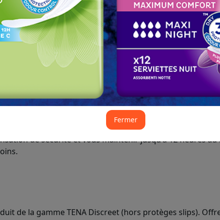
JE DEMANDE MON REMBOU
J - -317
avant la fin de l'o
Fermer
scrètes et sûres conçues pour les femmes. Elles permettent 
sation de sécurité et vous maintenir jusqu'à 12 heures au 
soins.
uit de la gamme TENA Discreet (hors protèges slips). Offr