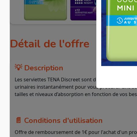
Détail de l'offre
💡 Description
Les serviettes TENA Discreet sont des protections di
urinaires instantanément pour vous procurer une sen
tailles et niveaux d’absorption en fonction de vos be
📄 Conditions d'utilisation
Offre de remboursement de 1€ pour l'achat d'un prod