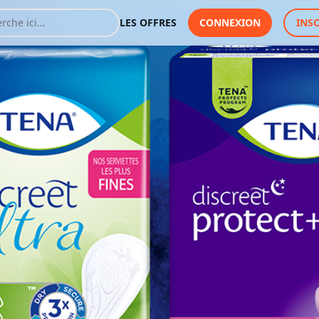
LES OFFRES
CONNEXION
INS
t
égères à abondantes
Vous devez vous connec
bénéficier de cette offre
J'y vais de ce pas 🙂
Offre valable dans tous 
sur Internet.