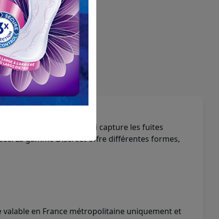
RSEMENT
ffre
une absorption rapide qui capture les fuites
sec. La gamme Discreet offre différentes formes,
e valable en France métropolitaine uniquement et