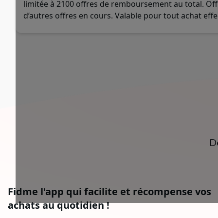
limitée à 2100 offres de remboursement au total. Off
d’autres offres en cours. Valable pour tout achat effe
D
Fidme l'app qui facilite et récompense vos
achats au quotidien !