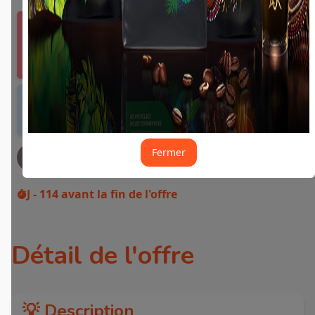
Vous devez vous connecter ou créer un compte
Fidme Courses pour bénéficier de cette offre.
J'y vais de ce pas 🙂
Offre valable dans tous les magasins et drives
de France métropolitaine et sur Internet.
Fermer
JE DEMANDE MON REMBOURSEMENT
J - 114
avant la fin de l'offre
Détail de l'offre
💡 Description