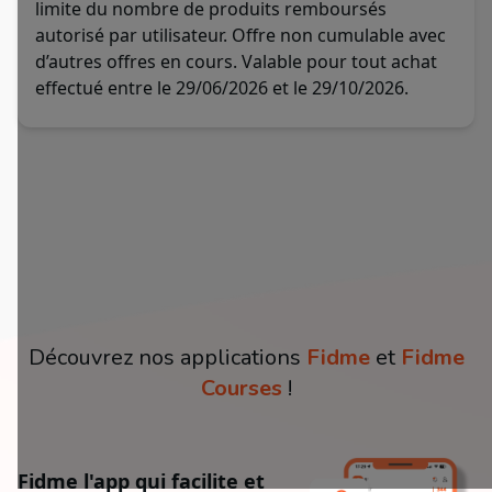
limite du nombre de produits remboursés
autorisé par utilisateur. Offre non cumulable avec
d’autres offres en cours. Valable pour tout achat
effectué entre le 29/06/2026 et le 29/10/2026.
Découvrez nos applications
Fidme
et
Fidme
Courses
!
Fidme l'app qui facilite et