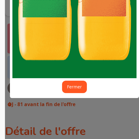
Vous devez vous connecter ou créer un compte
Fidme Courses pour bénéficier de cette offre.
J'y vais de ce pas 🙂
Offre valable dans tous les magasins et drives
de France métropolitaine et sur Internet.
Fermer
JE DEMANDE MON REMBOURSEMENT
J - 81
avant la fin de l'offre
Détail de l'offre