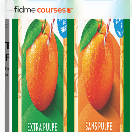
open navigation menu
Offres
Détail Tropicana Vitamines+ et Fibres+
Tropicana Vitamines+ et
Fibres+
Faîtes le plein de vitamines et de fibres pour bien commencer
la journée !