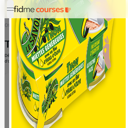
open navigation menu
Offres
Détail Thon Le Savoureux
Thon Le Savoureux
Découvrez le nouveau format pratique du thon à l'huile
d'olive vierge extra Le Savoureux !