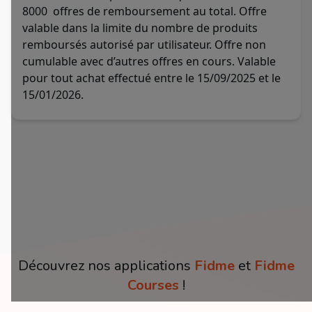
8000 offres de remboursement au total. Offre
valable dans la limite du nombre de produits
remboursés autorisé par utilisateur. Offre non
cumulable avec d’autres offres en cours. Valable
pour tout achat effectué entre le 15/09/2025 et le
15/01/2026.
Découvrez nos applications
Fidme
et
Fidme
Courses
!