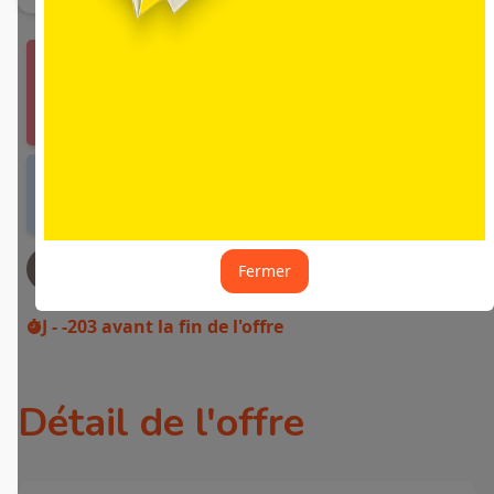
Vous devez vous connecter ou créer un compte
Fidme Courses pour bénéficier de cette offre.
J'y vais de ce pas 🙂
Offre valable dans tous les magasins et drives
de France métropolitaine et sur Internet.
JE DEMANDE MON REMBOURSEMENT
Fermer
J - -203
avant la fin de l'offre
Détail de l'offre