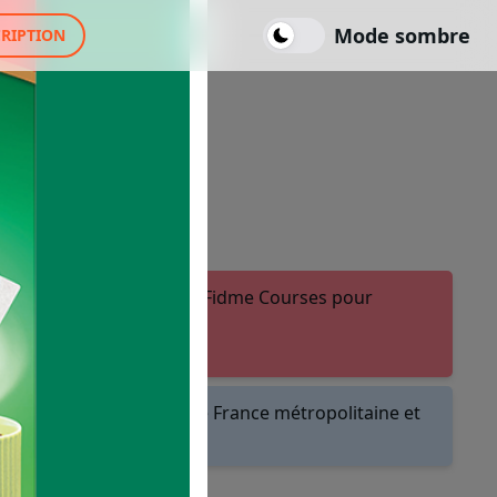
Mode sombre
CRIPTION
ter ou créer un compte Fidme Courses pour
.
les magasins et drives de France métropolitaine et