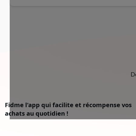
D
Fidme l'app qui facilite et récompense vos
achats au quotidien !