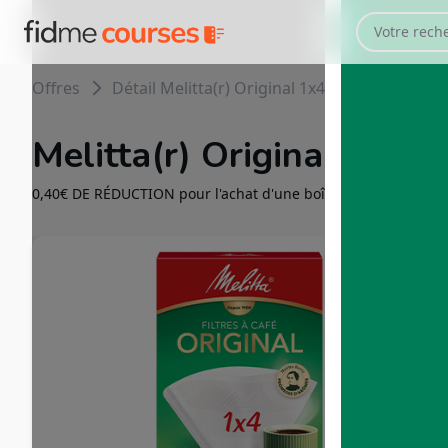
Offres
Détail Melitta(r) Original 1x4/80 Blanc
Melitta(r) Original 1x4/
0,40€ DE RÉDUCTION pour l'achat d'une boîte de filtres Melitta