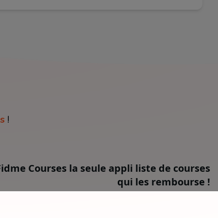
s
!
Fidme Courses la seule appli liste de courses
qui les rembourse !