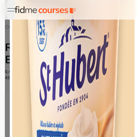
open navigation menu
Offres
Détail RÉDUCTION St Hubert Epaisse® 450g
RÉDUCTION St Hubert
Epaisse® 450g
0,40€ DE RÉDUCTION IMMÉDIATE sur l’achat d’un produit
450g de la gamme St Hubert Epaisse®