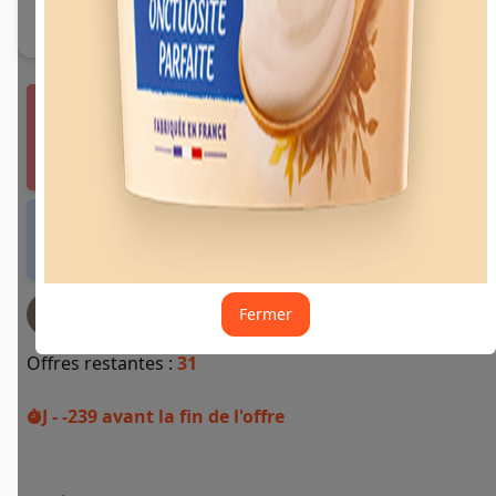
Vous devez vous connecter ou créer un compte
Fidme Courses pour bénéficier de cette offre.
J'y vais de ce pas 🙂
Offre valable dans tous les magasins et drives
de France métropolitaine et sur Internet.
Fermer
JE DEMANDE MON REMBOURSEMENT
Offres restantes :
31
J - -239
avant la fin de l'offre