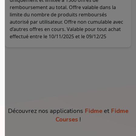
uniquement et limitée à 1500 offres de
remboursement au total. Offre valable dans la
limite du nombre de produits remboursés
autorisé par utilisateur. Offre non cumulable avec
d’autres offres en cours. Valable pour tout achat
effectué entre le 10/11/2025 et le 09/12/25
Découvrez nos applications
Fidme
et
Fidme
Courses
!