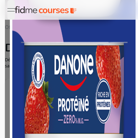
open navigation menu
Offres
Détail Danone Protéiné
Danone Protéiné
Découvrez Danone Protéiné, l’allié parfait pour se faire plaisir
sans compromis !