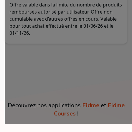
Offre valable dans la limite du nombre de produits
remboursés autorisé par utilisateur. Offre non
cumulable avec d’autres offres en cours. Valable
pour tout achat effectué entre le 01/06/26 et le
01/11/26.
Découvrez nos applications
Fidme
et
Fidme
Courses
!