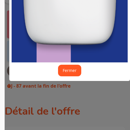
Vous devez vous connecter ou créer un compte
Fidme Courses pour bénéficier de cette offre.
J'y vais de ce pas 🙂
Offre valable dans tous les magasins et drives
de France métropolitaine et sur Internet.
Fermer
JE DEMANDE MON REMBOURSEMENT
J - 87
avant la fin de l'offre
Détail de l'offre