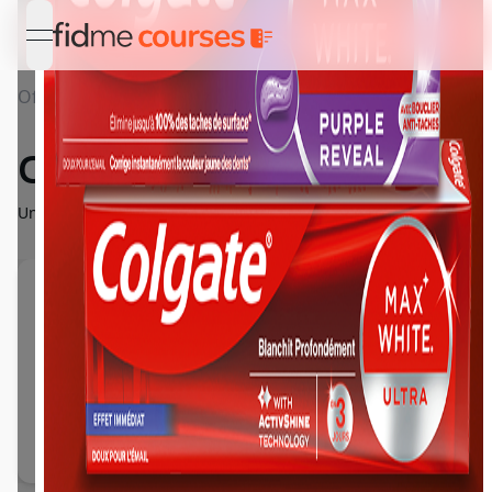
open navigation menu
Offres
Détail Colgate Max White
Colgate Max White
Un éclat instantané* pour une confiance immédiate