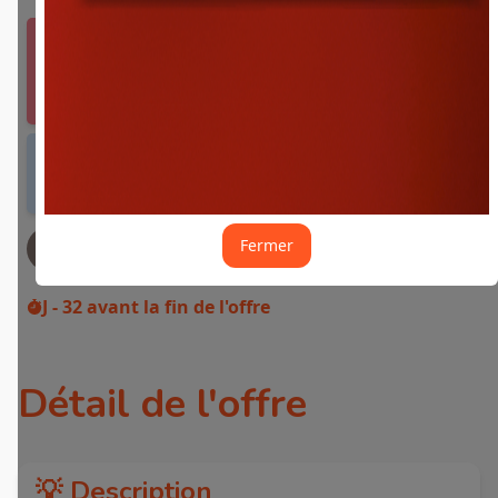
Vous devez vous connecter ou créer un compte
Fidme Courses pour bénéficier de cette offre.
J'y vais de ce pas 🙂
Offre valable dans tous les magasins et drives
de France métropolitaine et sur Internet.
Fermer
JE DEMANDE MON REMBOURSEMENT
J - 32
avant la fin de l'offre
Détail de l'offre
💡 Description