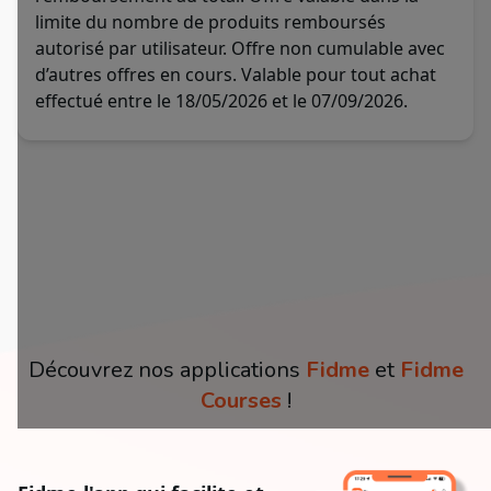
limite du nombre de produits remboursés
autorisé par utilisateur. Offre non cumulable avec
d’autres offres en cours. Valable pour tout achat
effectué entre le 18/05/2026 et le 07/09/2026.
Découvrez nos applications
Fidme
et
Fidme
Courses
!