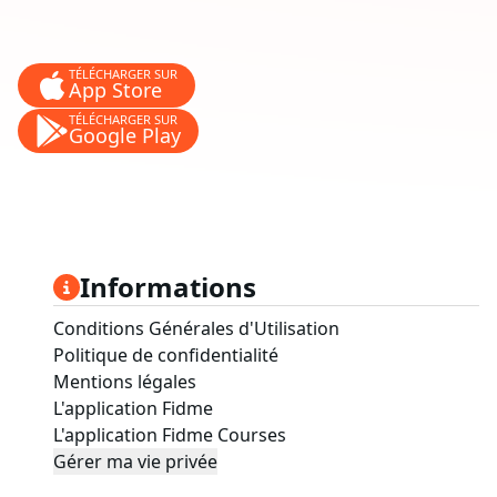
TÉLÉCHARGER SUR
App Store
TÉLÉCHARGER SUR
Google Play
Informations
Conditions Générales d'Utilisation
Politique de confidentialité
Mentions légales
L'application Fidme
L'application Fidme Courses
Gérer ma vie privée