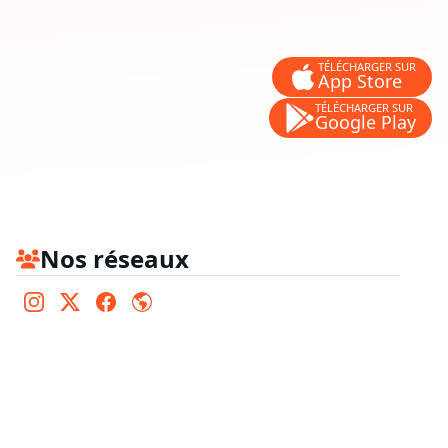
TÉLÉCHARGER SUR
App Store
TÉLÉCHARGER SUR
Google Play
Nos réseaux