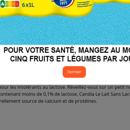
JE DEMANDE MON REMBOU
Offres restantes :
21
J - -320
avant la fin de l'o
Fermer
our les intolérants au lactose. Réveillez-vous sur un petit n
Contenant moins de 0,1% de lactose, Candia Le Lait Sans Lacto
turellement source de calcium et de protéines.