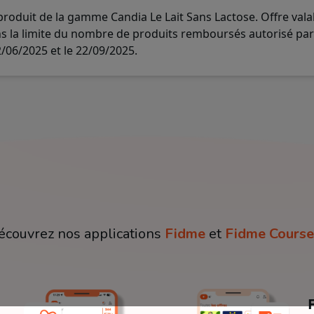
roduit de la gamme Candia Le Lait Sans Lactose. Offre vala
s la limite du nombre de produits remboursés autorisé par u
2/06/2025 et le 22/09/2025.
écouvrez nos applications
Fidme
et
Fidme Course