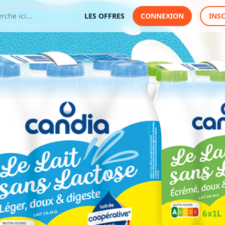
LES OFFRES
CONNEXION
INS
tose
 le Lait sans Lactose
Vous devez vous connec
bénéficier de cette offre
J'y vais de ce pas 🙂
Offre valable dans tous 
sur Internet.