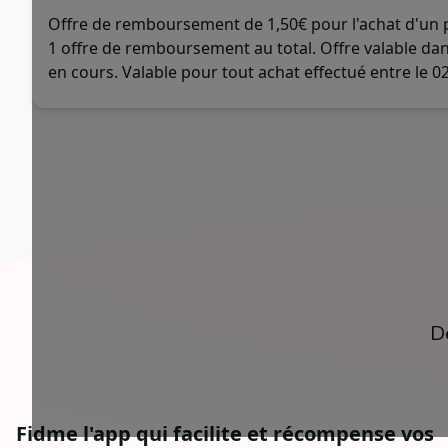
Offre de remboursement de 1,50€ pour l'achat d'un p
1 offre de remboursement au total. Offre valable dan
en cours. Valable pour tout achat effectué entre le 0
D
Fidme l'app qui facilite et récompense vos