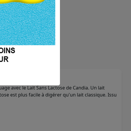
RSEMENT
ffre
uage avec le Lait Sans Lactose de Candia. Un lait
se est plus facile à digérer qu'un lait classique. Issu