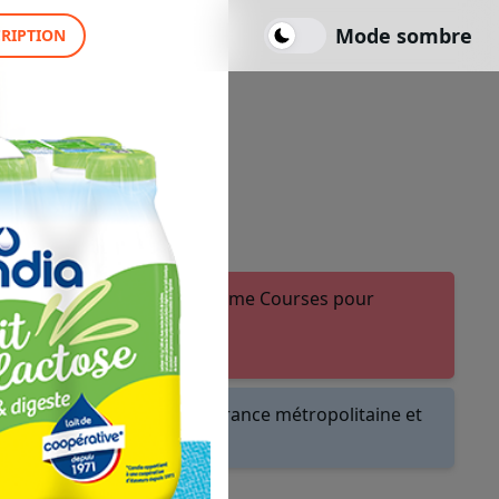
Mode sombre
CRIPTION
ter ou créer un compte Fidme Courses pour
.
les magasins et drives de France métropolitaine et