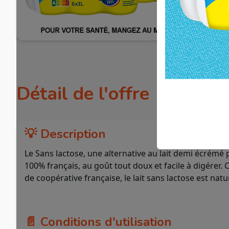
Détail de l'offre
💡 Description
Le Sans lactose, une alternative au lait demi écrémé p
100% français, au goût tout doux et facile à digérer. 
de coopérative française, le lait sans lactose est na
📄 Conditions d'utilisation