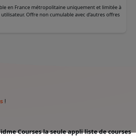
ble en France métropolitaine uniquement et limitée à
tilisateur. Offre non cumulable avec d’autres offres
s
!
Fidme Courses la seule appli liste de courses