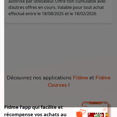
autorisé par utilisateur. Offre non cumulable avec
d’autres offres en cours. Valable pour tout achat
effectué entre le 18/08/2025 et le 18/02/2026.
Découvrez nos applications
Fidme
et
Fidme
Courses
!
Fidme l'app qui facilite et
récompense vos achats au