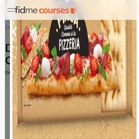
open navigation menu
Offres
Détail Découvrez la Pinsa Croustipate !
Découvrez la Pinsa
Croustipate !
Découvrez la Pinsa Croustipate, qualité comme à la pizzeria !