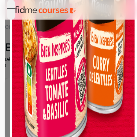
open navigation menu
Offres
Détail Bien Inspirés d'aucy
Bien Inspirés d'aucy
Découvrez la gamme gourmande des Bien Inspirés de d'aucy
!