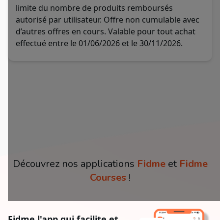
limite du nombre de produits remboursés
autorisé par utilisateur. Offre non cumulable avec
d’autres offres en cours. Valable pour tout achat
effectué entre le 01/06/2026 et le 30/11/2026.
Découvrez nos applications
Fidme
et
Fidme
Courses
!
Fidme l'app qui facilite et