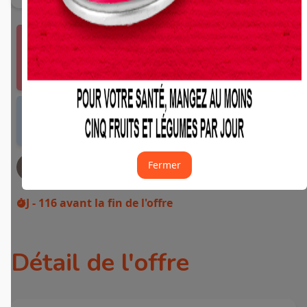
Vous devez vous connecter ou créer un compte
Fidme Courses pour bénéficier de cette offre.
J'y vais de ce pas 🙂
Offre valable dans tous les magasins et drives
de France métropolitaine et sur Internet.
Fermer
JE DEMANDE MON REMBOURSEMENT
J - 116
avant la fin de l'offre
Détail de l'offre