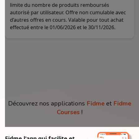
limite du nombre de produits remboursés
autorisé par utilisateur. Offre non cumulable avec
d’autres offres en cours. Valable pour tout achat
effectué entre le 01/06/2026 et le 30/11/2026.
Découvrez nos applications
Fidme
et
Fidme
Courses
!
Fidme l'app qui facilite et