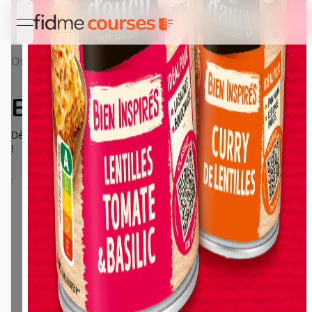
open navigation menu
Offres
Détail Bien Inspirés d'aucy
Bien Inspirés d'aucy
Découvrez la gamme gourmande des Bien Inspirés de d'aucy
!