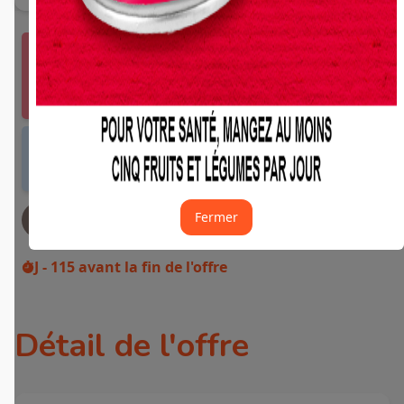
Vous devez vous connecter ou créer un compte
Fidme Courses pour bénéficier de cette offre.
J'y vais de ce pas 🙂
Offre valable dans tous les magasins et drives
de France métropolitaine et sur Internet.
Fermer
JE DEMANDE MON REMBOURSEMENT
J - 115
avant la fin de l'offre
Détail de l'offre