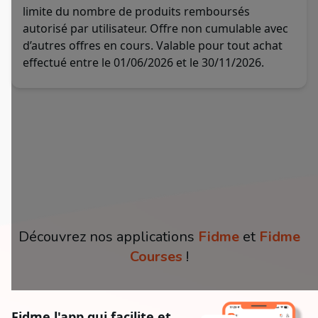
limite du nombre de produits remboursés
autorisé par utilisateur. Offre non cumulable avec
d’autres offres en cours. Valable pour tout achat
effectué entre le 01/06/2026 et le 30/11/2026.
Découvrez nos applications
Fidme
et
Fidme
Courses
!
Fidme l'app qui facilite et