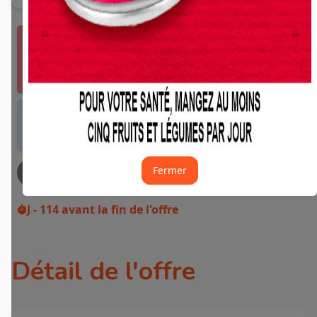
Vous devez vous connecter ou créer un compte
Fidme Courses pour bénéficier de cette offre.
J'y vais de ce pas 🙂
Offre valable dans tous les magasins et drives
de France métropolitaine et sur Internet.
Fermer
JE DEMANDE MON REMBOURSEMENT
J - 114
avant la fin de l'offre
Détail de l'offre