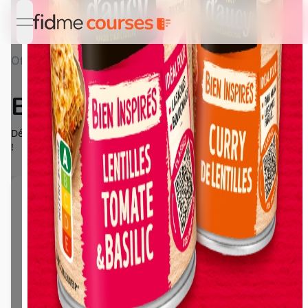
open navigation menu
Offres
Détail Bien Inspirés d'aucy
Bien Inspirés d'aucy
Découvrez la gamme gourmande des Bien Inspirés de d'aucy
!