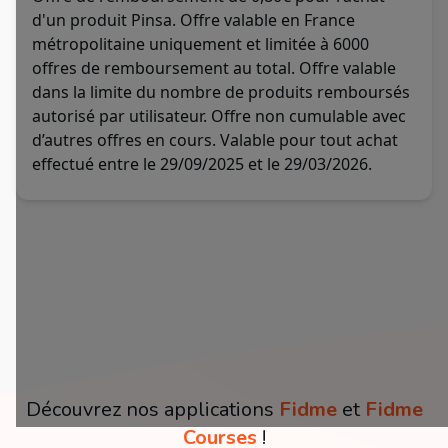
d'un produit Pinsa. Offre valable en France
métropolitaine uniquement et limitée à 6000
offres de remboursement au total. Offre valable
dans la limite du nombre de produits remboursés
autorisé par utilisateur. Offre non cumulable avec
d’autres offres en cours. Valable pour tout achat
effectué entre le 29/09/2025 et le 29/03/2026.
Découvrez nos applications
Fidme
et
Fidme
Courses
!