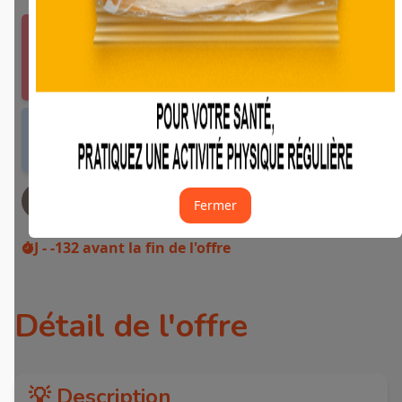
Vous devez vous connecter ou créer un compte
Fidme Courses pour bénéficier de cette offre.
J'y vais de ce pas 🙂
Offre valable dans tous les magasins et drives
de France métropolitaine et sur Internet.
JE DEMANDE MON REMBOURSEMENT
Fermer
J - -132
avant la fin de l'offre
Détail de l'offre
💡 Description